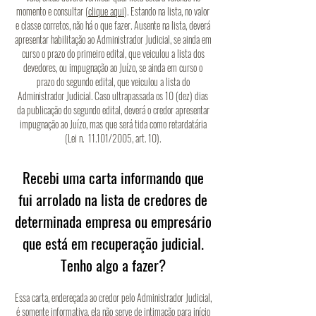
momento e consultar (
clique aqui
). Estando na lista, no valor
e classe corretos, não há o que fazer. Ausente na lista, deverá
apresentar habilitação ao Administrador Judicial, se ainda em
curso o prazo do primeiro edital, que veiculou a lista dos
devedores, ou impugnação ao Juízo, se ainda em curso o
prazo do segundo edital, que veiculou a lista do
Administrador Judicial. Caso ultrapassada os 10 (dez) dias
da publicação do segundo edital, deverá o credor apresentar
impugnação ao Juízo, mas que será tida como retardatária
(Lei n. 11.101/2005, art. 10).
Recebi uma carta informando que
fui arrolado na lista de credores de
determinada empresa ou empresário
que está em recuperação judicial.
Tenho algo a fazer?
Essa carta, endereçada ao credor pelo Administrador Judicial,
é somente informativa, ela não serve de intimação para início