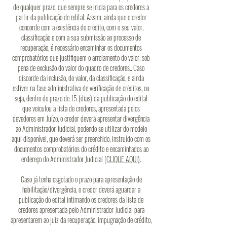
de qualquer prazo, que sempre se inicia para os credores a
partir da publicação de edital. Assim, ainda que o credor
concorde com a existência do crédito, com o seu valor,
classificação e com a sua submissão ao processo de
recuperação, é necessário encaminhar os documentos
comprobatórios que justifiquem o arrolamento do valor, sob
pena de exclusão do valor do quadro de credores.. Caso
discorde da inclusão, do valor, da classificação, e ainda
estiver na fase administrativa de verificação de créditos, ou
seja, dentro do prazo de 15 (dias) da publicação do edital
que veiculou a lista de credores, apresentada pelos
devedores em Juízo, o credor deverá apresentar divergência
ao Administrador Judicial, podendo se utilizar do modelo
aqui disponíve
l, que deverá ser preenchido, instruído com os
documentos comprobatórios do crédito e encaminhados ao
endereço do Administrador Judicial
(CLIQUE AQUI)
.
Caso já tenha esgotado o prazo para apresentação de
habilitação/divergência, o credor deverá aguardar a
publicação do edital intimando os credores da lista de
credores apresentada pelo Administrador Judicial para
apresentarem ao juiz da recuperação, impugnação de crédito,