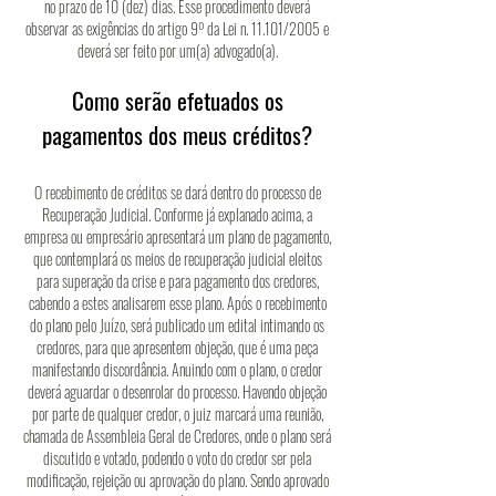
no prazo de 10 (dez) dias. Esse procedimento deverá
observar as exigências do artigo 9º da Lei n. 11.101/2005 e
deverá ser feito por um(a) advogado(a).
Como serão efetuados os
pa
gamentos dos meus créditos?
O recebimento de créditos se dará dentro do processo de
Recuperação Judicial. Conforme já explanado acima, a
empresa ou empresário apresentará um plano de pagamento,
que contemplará os meios de recuperação judicial eleitos
para superação da crise e para pagamento dos credores,
cabendo a estes analisarem esse plano. Após o recebimento
do plano pelo Juízo, será publicado um edital intimando os
credores, para que apresentem objeção, que é uma peça
manifestando discordância. Anuindo com o plano, o credor
deverá aguardar o desenrolar do processo. Havendo objeção
por parte de qualquer credor, o juiz marcará uma reunião,
chamada de Assembleia Geral de Credores, onde o plano será
discutido e votado, podendo o voto do credor ser pela
modificação, rejeição ou aprovação do plano. Sendo aprovado