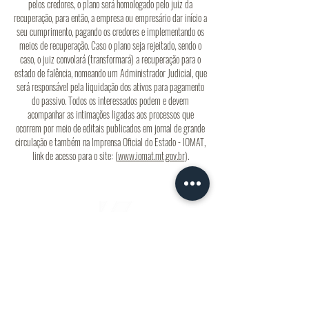
pelos credores, o plano será homologado pelo juiz da
recuperação, para então, a empresa ou empresário dar início a
seu cumprimento, pagando os credores e implementando os
meios de recuperação. Caso o plano seja rejeitado, sendo o
caso, o juiz convolará (transformará) a recuperação para o
estado de falência, nomeando um Administrador Judicial, que
será responsável pela liquidação dos ativos para pagamento
do passivo. Todos os interessados podem e devem
acompanhar as intimações ligadas aos processos que
ocorrem por meio de editais publicados em jornal de grande
circulação e também na Imprensa Oficial do Estado - IOMAT,
link de acesso para o site: (
www.iomat.mt.gov.br
).
ENDEREÇO