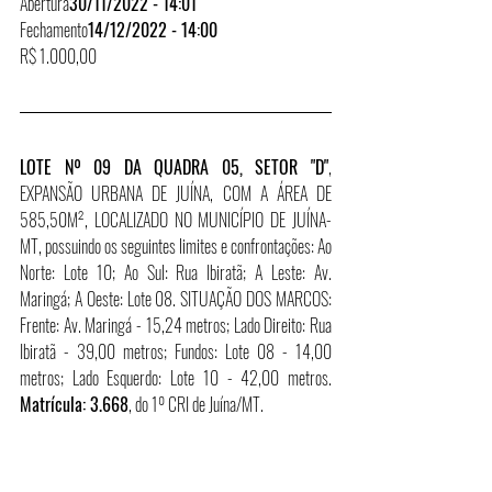
Abertura
30/11/2022 - 14:01
Fechamento
14/12/2022 - 14:00
R$ 1.000,00
LOTE Nº 09 DA QUADRA 05, SETOR "D"
, 
EXPANSÃO URBANA DE JUÍNA, COM A ÁREA DE 
585,50M², LOCALIZADO NO MUNICÍPIO DE JUÍNA-
MT, possuindo os seguintes limites e confrontações: Ao 
Norte: Lote 10; Ao Sul: Rua Ibiratã; A Leste: Av. 
Maringá; A Oeste: Lote 08. SITUAÇÃO DOS MARCOS: 
Frente: Av. Maringá - 15,24 metros; Lado Direito: Rua 
Ibiratã - 39,00 metros; Fundos: Lote 08 - 14,00 
metros; Lado Esquerdo: Lote 10 - 42,00 metros. 
Matrícula: 3.668
, do 1º CRI de Juína/MT.