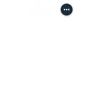
ENDEREÇO
CUIABÁ - MT
Av. Historiador Rubens de Mendonça, Nº 1756
Alvorada, Cuiabá-MT, SB Tower, Sala 1.805
SÃO PAULO - SP
Rua Itabaquara, 175
Pacaembu, CEP
01234-020
BRASÍLIA -
DF
Setor de Autarquias Sul, Quadra 01, Bloco “N”
Edifício Terra Brasilis, Sala Comercial
Nº 72.
CONTATOS