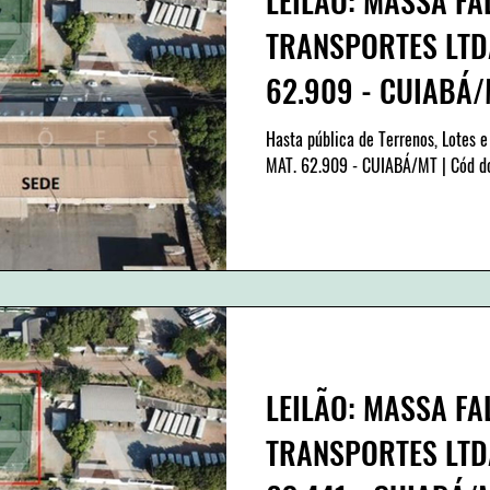
LEILÃO: MASSA FA
TRANSPORTES LTDA
62.909 - CUIABÁ/M
31
Hasta pública de Terrenos, Lotes e
MAT. 62.909 - CUIABÁ/MT | Cód do
LEILÃO: MASSA FA
TRANSPORTES LTDA