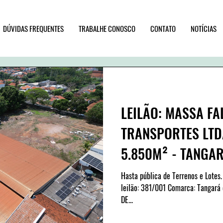
DÚVIDAS FREQUENTES
TRABALHE CONOSCO
CONTATO
NOTÍCIAS
LEILÃO: MASSA FA
TRANSPORTES LTD
5.850M² - TANGAR
Cód 381/001
Hasta pública de Terrenos e Lotes. TANGARÁ DA SERRA/MT | Cód d
leilão: 381/001 Comarca: Tangará
DE...