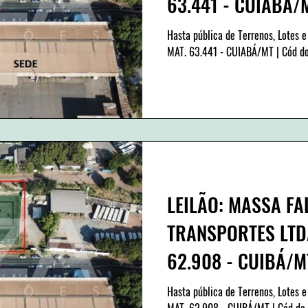
63.441 - CUIABÁ/MT
31
Hasta pública de Terrenos, Lotes e
MAT. 63.441 - CUIABÁ/MT | Cód do
LEILÃO: MASSA FA
TRANSPORTES LTDA
62.908 - CUIBÁ/MT 
312
Hasta pública de Terrenos, Lotes e
MAT. 62.908 - CUIBÁ/MT | Cód do 